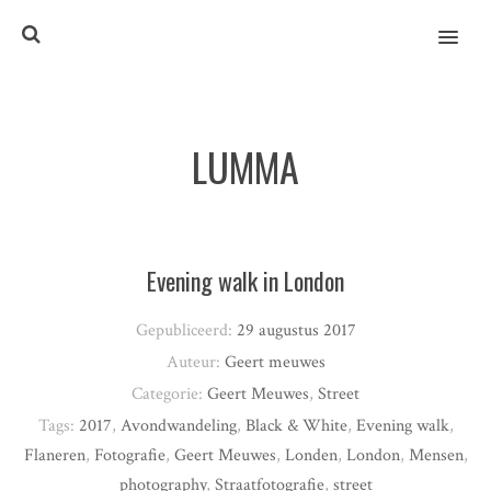
MENU
LUMMA
Evening walk in London
Gepubliceerd:
29 augustus 2017
Auteur:
Geert meuwes
Categorie:
Geert Meuwes
,
Street
Tags:
2017
,
Avondwandeling
,
Black & White
,
Evening walk
,
Flaneren
,
Fotografie
,
Geert Meuwes
,
Londen
,
London
,
Mensen
,
photography
,
Straatfotografie
,
street