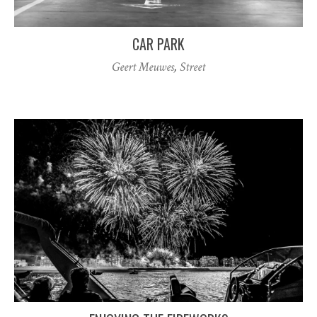
CAR PARK
Geert Meuwes
,
Street