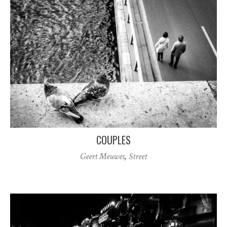
COUPLES
Geert Meuwes
,
Street