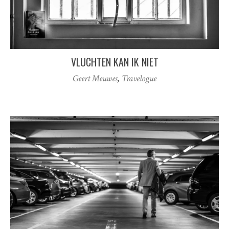
VLUCHTEN KAN IK NIET
Geert Meuwes
,
Travelogue