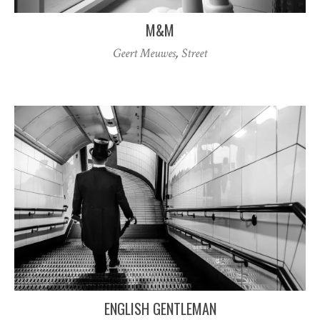
M&M
Geert Meuwes
,
Street
ENGLISH GENTLEMAN