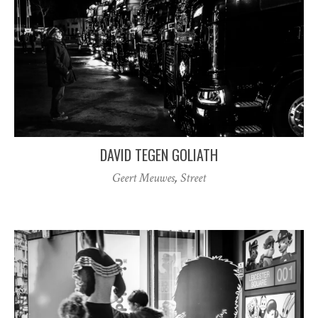
DAVID TEGEN GOLIATH
Geert Meuwes
,
Street