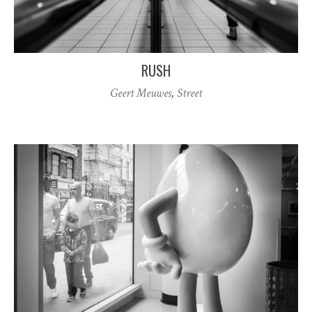
RUSH
Geert Meuwes
,
Street