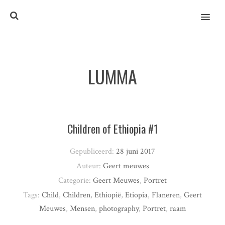
MENU
LUMMA
Children of Ethiopia #1
Gepubliceerd:
28 juni 2017
Auteur:
Geert meuwes
Categorie:
Geert Meuwes
,
Portret
Tags:
Child
,
Children
,
Ethiopië
,
Etiopia
,
Flaneren
,
Geert
Meuwes
,
Mensen
,
photography
,
Portret
,
raam