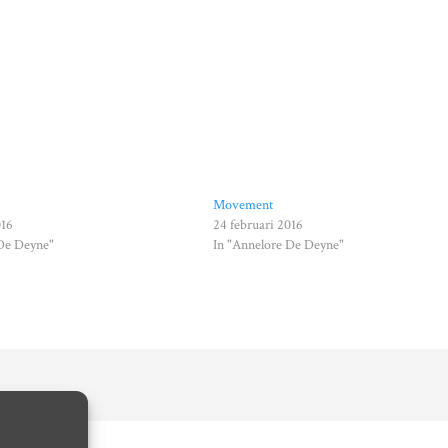
Movement
016
24 februari 2016
 De Deyne"
In "Annelore De Deyne"