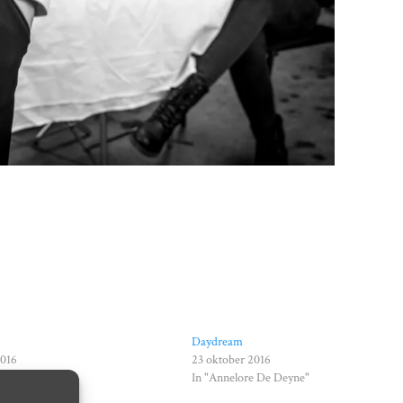
Daydream
2016
23 oktober 2016
 De Deyne"
In "Annelore De Deyne"