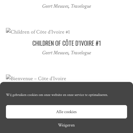
Geert Meuwes
,
Travelogue
CHILDREN OF CÔTE D’IVOIRE #1
Geert Meuwes
,
Travelogue
BIENVENUE – CÔTE D’IVOIRE
Wij gebruiken cookies om onze website en onze service te optimaliseren.
Geert Meuwes
,
Travelogue
Alle cookies
Weigeren
© Copyright 2026
Lumma
· Designed by
Theme Junkie