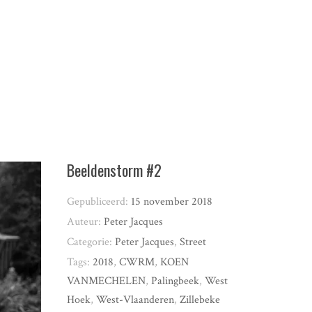
Beeldenstorm #2
Gepubliceerd:
15 november 2018
Auteur:
Peter Jacques
Categorie:
Peter Jacques
,
Street
Tags:
2018
,
CWRM
,
KOEN
VANMECHELEN
,
Palingbeek
,
West
Hoek
,
West-Vlaanderen
,
Zillebeke